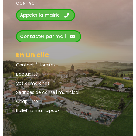
CONTACT
Appeler la mairie
Contacter par mail
En un clic
Contact / Horaires
L’actualité
Vos démarches
Séances de conseil municipal
Chap’ Info
Bulletins municipaux